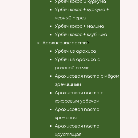
Урбеч кокос и куркума
Урбеч кокос + куркума +
черный перец
Урбеч кокос + малина
Урбеч кокос + клубника
Арахисовые пасты
Урбеч из арахиса
Урбеч из арахиса с
розовой солью
Арахисовая паста с мёдом
гречишным
Арахисовая паста с
кокосовым урбечом
Арахисовая паста
кремовая
Арахисовая паста
хрустящая