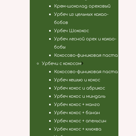
Крем-шоколад ореховый
Урбеч из цельных какао-
бобов
Урбеч Шококос
Урбеч лесной орех и какао-
бобы
Кокосово-финиковая паста
Урбечи с кокосом
Кокосово-финиковая паста
Урбеч кешью и кокос
Урбеч кокос и абрикос
Урбеч кокос и миндаль
Урбеч кокос + манго
Урбеч кокос + банан
Урбеч кокос + апельсин
Урбеч кокос + клюква