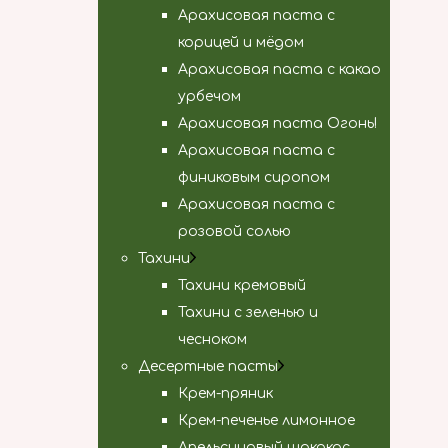
Арахисовая паста с
корицей и мёдом
Арахисовая паста с какао
урбечом
Арахисовая паста Огонь!
Арахисовая паста с
финиковым сиропом
Арахисовая паста с
розовой солью
Тахини
Тахини кремовый
Тахини с зеленью и
чесноком
Десертные пасты
Крем-пряник
Крем-печенье лимонное
Апельсиновый шококос