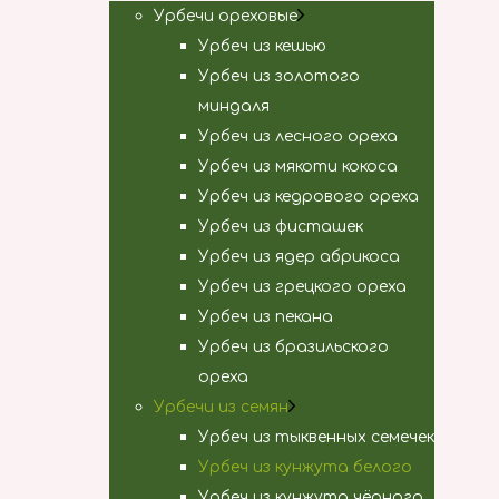
Урбечи ореховые
Урбеч из кешью
Урбеч из золотого
миндаля
Урбеч из лесного ореха
Урбеч из мякоти кокоса
Урбеч из кедрового ореха
Урбеч из фисташек
Урбеч из ядер абрикоса
Урбеч из грецкого ореха
Урбеч из пекана
Урбеч из бразильского
ореха
Урбечи из семян
Урбеч из тыквенных семечек
Урбеч из кунжута белого
Урбеч из кунжута чёрного