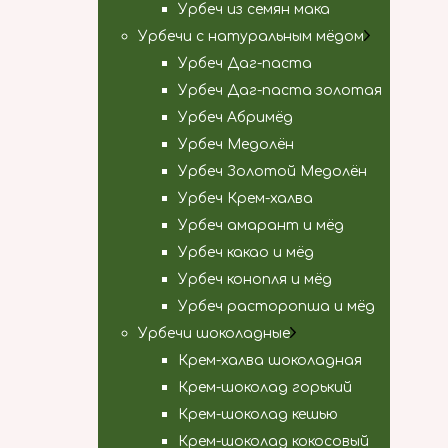
Урбеч из семян мака
Урбечи с натуральным мёдом
Урбеч Даг-паста
Урбеч Даг-паста золотая
Урбеч Абримёд
Урбеч Медолён
Урбеч Золотой Медолён
Урбеч Крем-халва
Урбеч амарант и мёд
Урбеч какао и мёд
Урбеч конопля и мёд
Урбеч расторопша и мёд
Урбечи шоколадные
Крем-халва шоколадная
Крем-шоколад горький
Крем-шоколад кешью
Крем-шоколад кокосовый