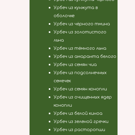
Урбеч из кунжута в
оболочке
Урбеч из чёрного тмина
Урбеч из золотистого
льна
Урбеч из тёмного льна
Урбеч из амаранта белого
Урбеч из семян чиа
Урбеч из подсолнечных
семечек
Урбеч из семян конопли
Урбеч из очищенных ядер
конопли
Урбеч из белой киноа
Урбеч из зеленой гречки
Урбеч из расторопши