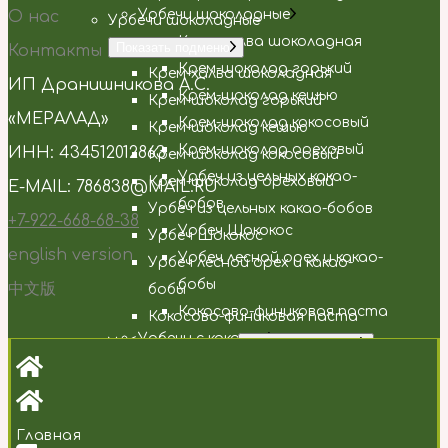
Урбечи шоколадные
О нас
Урбечи шоколадные
Крем-халва шоколадная
Показать подменю
Контакты
Крем-шоколад горький
Крем-халва шоколадная
ИП Дранишникова А.С.
Крем-шоколад кешью
Крем-шоколад горький
«МЕРАЛАД»
Крем-шоколад кокосовый
Крем-шоколад кешью
Крем-шоколад ореховый
ИНН: 434512012863
Крем-шоколад кокосовый
Урбеч из цельных какао-
Крем-шоколад ореховый
E-MAIL: 786838@MAIL.RU
бобов
Урбеч из цельных какао-бобов
+7-922-668-68-38
Урбеч Шококос
Урбеч Шококос
english version
Урбеч лесной орех и какао-
Урбеч лесной орех и какао-
бобы
中文版
бобы
Кокосово-финиковая паста
Кокосово-финиковая паста
Урбечи с кокосом
Урбечи с кокосом
Показать подменю
Кокосово-финиковая паста
Кокосово-финиковая паста
Урбеч кешью и кокос
Урбеч кешью и кокос
Урбеч кокос и абрикос
Урбеч кокос и абрикос
Главная
Урбеч кокос и миндаль