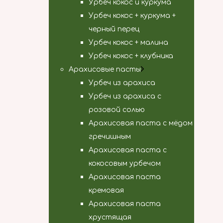
Урбеч кокос и куркума
Урбеч кокос + куркума +
черный перец
Урбеч кокос + малина
Урбеч кокос + клубника
Арахисовые пасты
Урбеч из арахиса
Урбеч из арахиса с
розовой солью
Арахисовая паста с мёдом
гречишным
Арахисовая паста с
кокосовым урбечом
Арахисовая паста
кремовая
Арахисовая паста
хрустящая