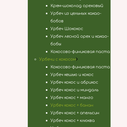
Крем-шоколад ореховый
Урбеч из цельных какао-
бобов
Урбеч Шококос
Урбеч лесной орех и какао-
бобы
Кокосово-финиковая паста
Урбечи с кокосом
Кокосово-финиковая паста
Урбеч кешью и кокос
Урбеч кокос и абрикос
Урбеч кокос и миндаль
Урбеч кокос + манго
Урбеч кокос + банан
Урбеч кокос + апельсин
Урбеч кокос + клюква