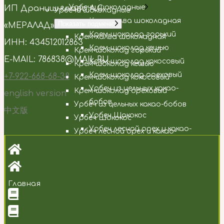
Урбечи шоколадные
ИП Дранишникова А.С.
Урбечи шоколадные
Крем-халва шоколадная
Показать подменю
«МЕРАЛАД»
Крем-шоколад горький
Крем-халва шоколадная
ИНН: 434512012863
Крем-шоколад кешью
Крем-шоколад горький
E-MAIL: 786838@MAIL.RU
Крем-шоколад кокосовый
Крем-шоколад кешью
Крем-шоколад ореховый
+7-922-668-68-38
Крем-шоколад кокосовый
Урбеч из цельных какао-
Крем-шоколад ореховый
english version
бобов
Урбеч из цельных какао-бобов
中文版
Урбеч Шококос
Урбеч Шококос
Урбеч лесной орех и какао-
Урбеч лесной орех и какао-
бобы
бобы
Кокосово-финиковая паста
Кокосово-финиковая паста
Урбечи с кокосом
Урбечи с кокосом
Показать подменю
Кокосово-финиковая паста
Главная
Кокосово-финиковая паста
Урбеч кешью и кокос
Урбеч кешью и кокос
Урбеч кокос и абрикос
Урбеч кокос и абрикос
Урбеч кокос и миндаль