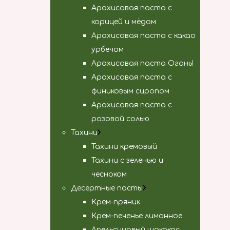
Арахисовая паста с
корицей и мёдом
Арахисовая паста с какао
урбечом
Арахисовая паста Огонь!
Арахисовая паста с
финиковым сиропом
Арахисовая паста с
розовой солью
Тахини
Тахини кремовый
Тахини с зеленью и
чесноком
Десертные пасты
Крем-пряник
Крем-печенье лимонное
Апельсиновый шококос