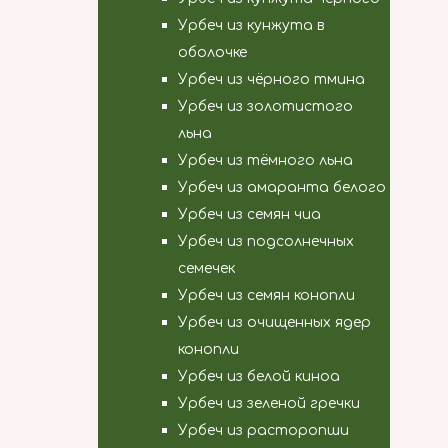
Урбеч из кунжута в
оболочке
Урбеч из чёрного тмина
Урбеч из золотистого
льна
Урбеч из тёмного льна
Урбеч из амаранта белого
Урбеч из семян чиа
Урбеч из подсолнечных
семечек
Урбеч из семян конопли
Урбеч из очищенных ядер
конопли
Урбеч из белой киноа
Урбеч из зеленой гречки
Урбеч из расторопши