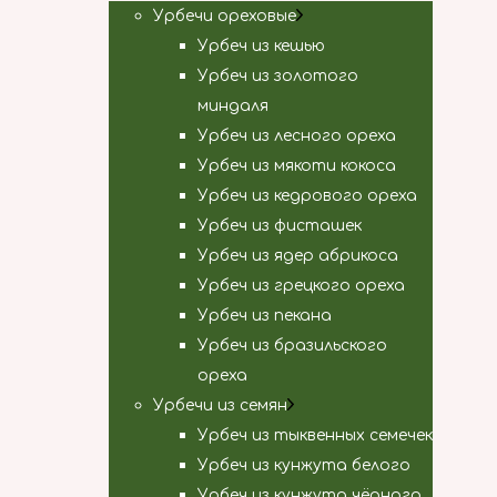
Урбечи ореховые
Урбеч из кешью
Урбеч из золотого
миндаля
Урбеч из лесного ореха
Урбеч из мякоти кокоса
Урбеч из кедрового ореха
Урбеч из фисташек
Урбеч из ядер абрикоса
Урбеч из грецкого ореха
Урбеч из пекана
Урбеч из бразильского
ореха
Урбечи из семян
Урбеч из тыквенных семечек
Урбеч из кунжута белого
Урбеч из кунжута чёрного