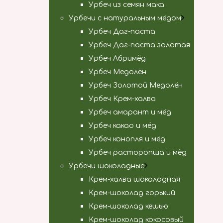
Урбеч из семян мака
Урбечи с натуральным мёдом
Урбеч Даг-паста
Урбеч Даг-паста золотая
Урбеч Абримёд
Урбеч Медолён
Урбеч Золотой Медолён
Урбеч Крем-халва
Урбеч амарант и мёд
Урбеч какао и мёд
Урбеч конопля и мёд
Урбеч расторопша и мёд
Урбечи шоколадные
Крем-халва шоколадная
Крем-шоколад горький
Крем-шоколад кешью
Крем-шоколад кокосовый