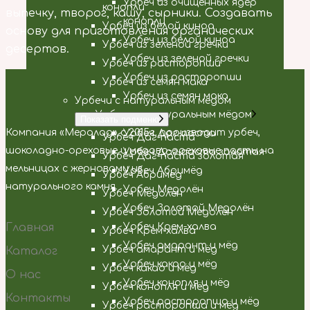
Урбеч из очищенных ядер
конопли
выпечку, творог, кашу, сырники. Создавать
конопли
Урбеч из белой киноа
основу для приготовления органических
Урбеч из белой киноа
Урбеч из зеленой гречки
десертов.
Урбеч из зеленой гречки
Урбеч из расторопши
Урбеч из расторопши
Урбеч из семян мака
Урбеч из семян мака
Урбечи с натуральным мёдом
Урбечи с натуральным мёдом
Показать подменю
Компания «Мералад» с 2015г. производит урбеч,
Урбеч Даг-паста
Урбеч Даг-паста
шоколадно-ореховые и медово-ореховые пасты на
Урбеч Даг-паста золотая
Урбеч Даг-паста золотая
мельницах с жерновами из
Урбеч Абримёд
Урбеч Абримёд
натурального камня.
Урбеч Медолён
Урбеч Медолён
Урбеч Золотой Медолён
Урбеч Золотой Медолён
Главная
Урбеч Крем-халва
Урбеч Крем-халва
Урбеч амарант и мёд
Урбеч амарант и мёд
Каталог
Урбеч какао и мёд
Урбеч какао и мёд
О нас
Урбеч конопля и мёд
Урбеч конопля и мёд
Контакты
Урбеч расторопша и мёд
Урбеч расторопша и мёд