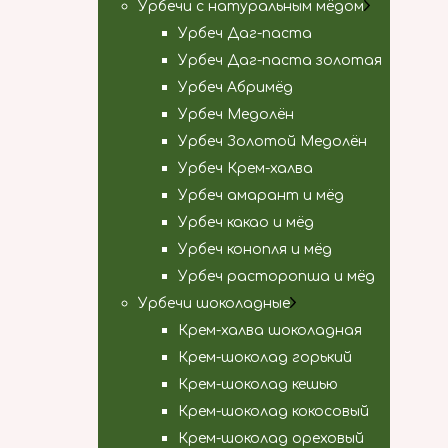
Урбечи с натуральным мёдом
Урбеч Даг-паста
Урбеч Даг-паста золотая
Урбеч Абримёд
Урбеч Медолён
Урбеч Золотой Медолён
Урбеч Крем-халва
Урбеч амарант и мёд
Урбеч какао и мёд
Урбеч конопля и мёд
Урбеч расторопша и мёд
Урбечи шоколадные
Крем-халва шоколадная
Крем-шоколад горький
Крем-шоколад кешью
Крем-шоколад кокосовый
Крем-шоколад ореховый