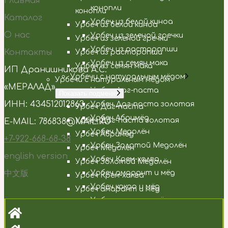
Главная
конопли
конопли
Каталог
Урбеч из белой киноа
Урбеч из белой киноа
О нас
Урбеч из зеленой гречки
Урбеч из зеленой гречки
Урбеч из расторопши
Контакты
Урбеч из расторопши
Урбеч из семян мака
Урбеч из семян мака
ИП Дранишникова А.С.
Урбечи с натуральным мёдом
Урбечи с натуральным мёдом
«МЕРАЛАД»
Урбеч Даг-паста
Показать подменю
ИНН: 434512012863
Урбеч Даг-паста золотая
Урбеч Даг-паста
Урбеч Абримёд
Урбеч Даг-паста золотая
E-MAIL: 786838@MAIL.RU
Урбеч Медолён
Урбеч Абримёд
+7-922-668-68-38
Урбеч Золотой Медолён
Урбеч Медолён
english version
Урбеч Крем-халва
Урбеч Золотой Медолён
中文版
Урбеч амарант и мёд
Урбеч Крем-халва
Урбеч какао и мёд
Урбеч амарант и мёд
Урбеч конопля и мёд
Урбеч какао и мёд
Урбеч расторопша и мёд
Урбеч конопля и мёд
Урбечи шоколадные