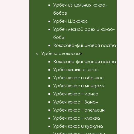
Урбеч из цельных какао-
бобов
Урбеч Шококос
Урбеч лесной орех и какао-
бобы
Кокосово-финиковая паста
Урбечи с кокосом
Кокосово-финиковая паста
Урбеч кешью и кокос
Урбеч кокос и абрикос
Урбеч кокос и миндаль
Урбеч кокос + манго
Урбеч кокос + банан
Урбеч кокос + апельсин
Урбеч кокос + клюква
Урбеч кокос и куркума