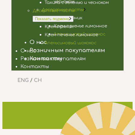
чесноком
Тахини с зеленью и чесноком
Десертные пасты
Десертные пасты
Крем-пряник
Показать подменю
Крем-печенье лимонное
Крем-пряник
Апельсиновый шококос
Крем-печенье лимонное
О нас
Апельсиновый шококос
Розничным покупателям
О нас
Контакты
Розничным покупателям
Контакты
ENG
/
CH