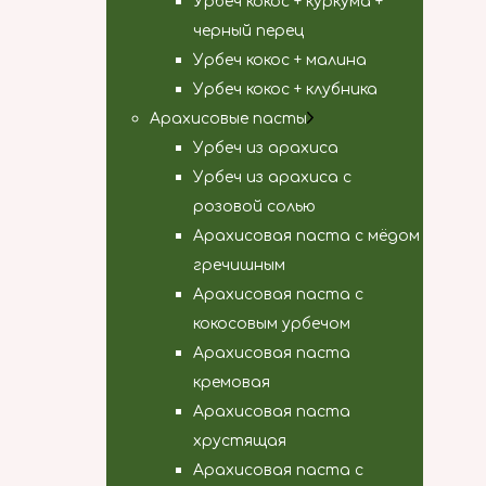
Урбеч кокос + куркума +
черный перец
Урбеч кокос + малина
Урбеч кокос + клубника
Арахисовые пасты
Урбеч из арахиса
Урбеч из арахиса с
розовой солью
Арахисовая паста с мёдом
гречишным
Арахисовая паста с
кокосовым урбечом
Арахисовая паста
кремовая
Арахисовая паста
хрустящая
Арахисовая паста с