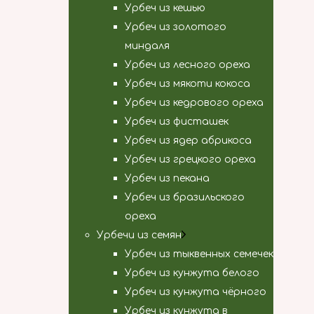
Урбеч из кешью
Урбеч из золотого
миндаля
Урбеч из лесного ореха
Урбеч из мякоти кокоса
Урбеч из кедрового ореха
Урбеч из фисташек
Урбеч из ядер абрикоса
Урбеч из грецкого ореха
Урбеч из пекана
Урбеч из бразильского
ореха
Урбечи из семян
Урбеч из тыквенных семечек
Урбеч из кунжута белого
Урбеч из кунжута чёрного
Урбеч из кунжута в