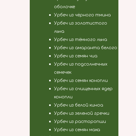
оболочке
Урбеч из чёрного тмина
Урбеч из золотистого
льна
Урбеч из тёмного льна
Урбеч из амаранта белого
Урбеч из семян чиа
Урбеч из подсолнечных
семечек
Урбеч из семян конопли
Урбеч из очищенных ядер
конопли
Урбеч из белой киноа
Урбеч из зеленой гречки
Урбеч из расторопши
Урбеч из семян мака