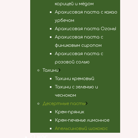
корицей и мёдом
Арахисовая паста с какао
урбечом
Арахисовая паста Огонь!
Арахисовая паста с
финиковым сиропом
Арахисовая паста с
розовой солью
Тахини
Тахини кремовый
Тахини с зеленью и
чесноком
Десертные пасты
Крем-пряник
Крем-печенье лимонное
Апельсиновый шококос
О нас